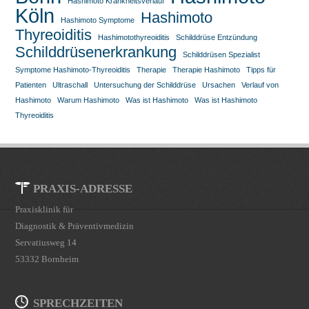
Hashimoto Krankheitsverlauf
Köln
Hashimoto
Hashimoto Symptome
Thyreoiditis
Hashimotothyreoiditis
Schilddrüse Entzündung
Schilddrüsenerkrankung
Schilddrüsen Spezialist
Symptome Hashimoto-Thyreoiditis
Therapie
Therapie Hashimoto
Tipps für
Patienten
Ultraschall
Untersuchung der Schilddrüse
Ursachen
Verlauf von
Hashimoto
Warum Hashimoto
Was ist Hashimoto
Was ist Hashimoto
Thyreoiditis
PRAXIS-ADRESSE
Praxisklinik für
Diagnostik & Präventivmedizin
Servatiusweg 14
53332 Bornheim
SPRECHZEITEN