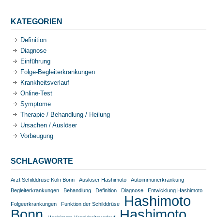
KATEGORIEN
Definition
Diagnose
Einführung
Folge-Begleiterkrankungen
Krankheitsverlauf
Online-Test
Symptome
Therapie / Behandlung / Heilung
Ursachen / Auslöser
Vorbeugung
SCHLAGWORTE
Arzt Schilddrüse Köln Bonn
Auslöser Hashimoto
Autoimmunerkrankung
Begleiterkrankungen
Behandlung
Definition
Diagnose
Entwicklung Hashimoto
Hashimoto
Folgeerkrankungen
Funktion der Schilddrüse
Bonn
Hashimoto