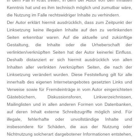
in dem Fall in Kraft treten, in dem der Autor von den Inhalten
Kenntnis hat und es ihm technisch möglich und zumutbar wäre,
die Nutzung im Falle rechtswidriger Inhalte zu verhindern.
Der Autor erklärt hiermit ausdrücklich, dass zum Zeitpunkt der
Linksetzung keine illegalen Inhalte auf den zu verlinkenden
Seiten erkennbar waren. Auf die aktuelle und zukünftige
Gestaltung, die Inhalte oder die Urheberschaft der
verlinkten/verknüpften Seiten hat der Autor keinerlei Einfluss.
Deshalb distanziert er sich hiermit ausdrücklich von allen
Inhalten aller verlinkten /verknüpften Seiten, die nach der
Linksetzung verändert wurden. Diese Feststellung gilt für alle
innerhalb des eigenen Internetangebotes gesetzten Links und
Verweise sowie für Fremdeinträge in vom Autor eingerichteten
Gästebüchern, Diskussionsforen, Linkverzeichnissen,
Mailinglisten und in allen anderen Formen von Datenbanken,
auf deren Inhalt externe Schreibzugriffe möglich sind. Für
illegale, fehlerhafte oder unvollständige Inhalte und
insbesondere für Schäden, die aus der Nutzung oder
Nichtnutzung solcherart dargebotener Informationen entstehen,