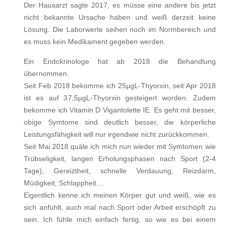
Der Hausarzt sagte 2017, es müsse eine andere bis jetzt
nicht bekannte Ursache haben und weiß derzeit keine
Lösung. Die Laborwerte seihen noch im Normbereich und
es muss kein Medikament gegeben werden.
Ein Endokrinologe hat ab 2018 die Behandlung
übernommen.
Seit Feb 2018 bekomme ich 25µgL-Thyorxin, seit Apr 2018
ist es auf 37,5µgL-Thyorxin gesteigert worden. Zudem
bekomme ich Vitamin D Vigantolette IE. Es geht mit besser,
obige Symtome sind deutlich besser, die körperliche
Leistungsfähigkeit will nur irgendwie nicht zurückkommen.
Seit Mai 2018 quäle ich mich nun wieder mit Symtomen wie
Trübseligkeit, langen Erholungsphasen nach Sport (2-4
Tage), Gereiztheit, schnelle Verdauung, Reizdarm,
Müdigkeit, Schlappheit…
Eigentlich kenne ich meinen Körper gut und weiß, wie es
sich anfühlt, auch mal nach Sport oder Arbeit erschöpft zu
sein. Ich fühle mich einfach fertig, so wie es bei einem