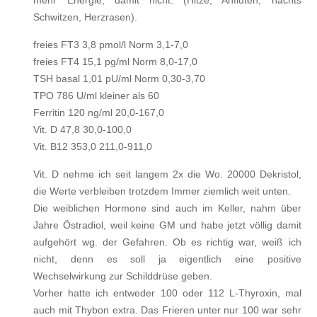
mehr Energie, damit nicht. (Hitze, Anfluten, nachts
Schwitzen, Herzrasen).
freies FT3 3,8 pmol/l Norm 3,1-7,0
freies FT4 15,1 pg/ml Norm 8,0-17,0
TSH basal 1,01 pU/ml Norm 0,30-3,70
TPO 786 U/ml kleiner als 60
Ferritin 120 ng/ml 20,0-167,0
Vit. D 47,8 30,0-100,0
Vit. B12 353,0 211,0-911,0
Vit. D nehme ich seit langem 2x die Wo. 20000 Dekristol,
die Werte verbleiben trotzdem Immer ziemlich weit unten.
Die weiblichen Hormone sind auch im Keller, nahm über
Jahre Östradiol, weil keine GM und habe jetzt völlig damit
aufgehört wg. der Gefahren. Ob es richtig war, weiß ich
nicht, denn es soll ja eigentlich eine positive
Wechselwirkung zur Schilddrüse geben.
Vorher hatte ich entweder 100 oder 112 L-Thyroxin, mal
auch mit Thybon extra. Das Frieren unter nur 100 war sehr