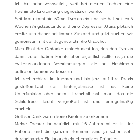
Ich bin sehr verzweifelt, weil bei meiner Tochter eine
Hashimoto Erkrankung diagnostiziert wurde.
Seit Mai nimmt sie 50mg Tyroxin ein und sie hat seit ca.5
Wochen Angstzustände und eine Depression.Ganz plötzlich
ereilte uns dieser schlimmer Zustand und jetzt suchen wir
gemeinsam mit der Jugendärztin die Ursache.
Mich lässt der Gedanke einfach nicht los, das das Tyroxin
damit zutun haben könnte aber eigentlich sollte es ja die
evtl.entstandenen Verstimmungen, die bei Hashimoto
auftreten können verbessern.
Ich recherchiere im Internet und bin jetzt auf ihre Praxis
gestoßen.Laut der Blutergebnisse ist es keine
Unterfunktion aber beim Ultraschall sah man, das die
Schilddrüse leicht vergrößert ist und unregelmäßig
erscheint.
Gott sei Dank waren keine Knoten zu erkennen.
Meine Tochter ist natürlich mit 16 Jahren mitten in der
Pubertät und die ganzen Hormone sind ja schon sehr
durcheinander.Sie ist auch ein ehemaliges Frühchen.