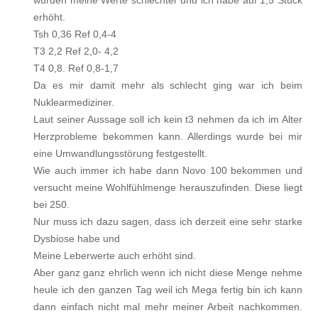
würden meine Werte schlechter und ich habe auf 1,5 Stück
erhöht.
Tsh 0,36 Ref 0,4-4
T3 2,2 Ref 2,0- 4,2
T4 0,8. Ref 0,8-1,7
Da es mir damit mehr als schlecht ging war ich beim
Nuklearmediziner.
Laut seiner Aussage soll ich kein t3 nehmen da ich im Alter
Herzprobleme bekommen kann. Allerdings wurde bei mir
eine Umwandlungsstörung festgestellt.
Wie auch immer ich habe dann Novo 100 bekommen und
versucht meine Wohlfühlmenge herauszufinden. Diese liegt
bei 250.
Nur muss ich dazu sagen, dass ich derzeit eine sehr starke
Dysbiose habe und
Meine Leberwerte auch erhöht sind.
Aber ganz ganz ehrlich wenn ich nicht diese Menge nehme
heule ich den ganzen Tag weil ich Mega fertig bin ich kann
dann einfach nicht mal mehr meiner Arbeit nachkommen.