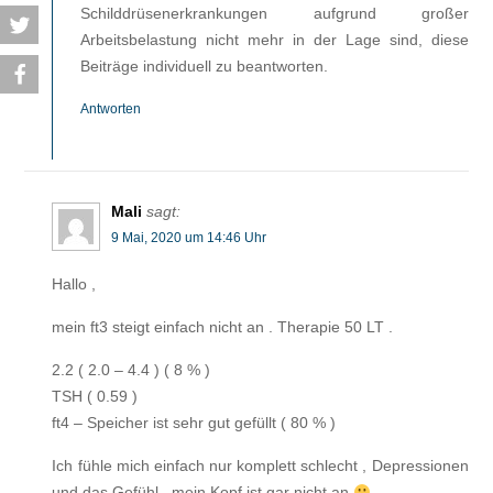
Schilddrüsenerkrankungen aufgrund großer
Arbeitsbelastung nicht mehr in der Lage sind, diese
Beiträge individuell zu beantworten.
Antworten
Mali
sagt:
9 Mai, 2020 um 14:46 Uhr
Hallo ,
mein ft3 steigt einfach nicht an . Therapie 50 LT .
2.2 ( 2.0 – 4.4 ) ( 8 % )
TSH ( 0.59 )
ft4 – Speicher ist sehr gut gefüllt ( 80 % )
Ich fühle mich einfach nur komplett schlecht , Depressionen
und das Gefühl , mein Kopf ist gar nicht an