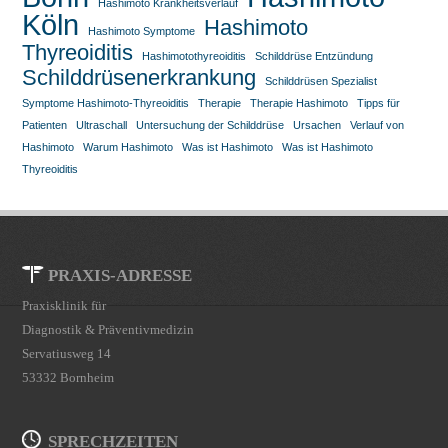
Hashimoto Krankheitsverlauf
Köln
Hashimoto
Hashimoto Symptome
Thyreoiditis
Hashimotothyreoiditis
Schilddrüse Entzündung
Schilddrüsenerkrankung
Schilddrüsen Spezialist
Symptome Hashimoto-Thyreoiditis
Therapie
Therapie Hashimoto
Tipps für
Patienten
Ultraschall
Untersuchung der Schilddrüse
Ursachen
Verlauf von
Hashimoto
Warum Hashimoto
Was ist Hashimoto
Was ist Hashimoto
Thyreoiditis
PRAXIS-ADRESSE
Praxisklinik für
Diagnostik & Präventivmedizin
Servatiusweg 14
53332 Bornheim
SPRECHZEITEN