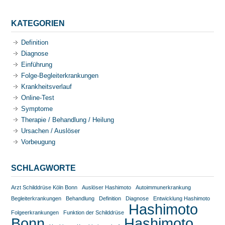
KATEGORIEN
Definition
Diagnose
Einführung
Folge-Begleiterkrankungen
Krankheitsverlauf
Online-Test
Symptome
Therapie / Behandlung / Heilung
Ursachen / Auslöser
Vorbeugung
SCHLAGWORTE
Arzt Schilddrüse Köln Bonn
Auslöser Hashimoto
Autoimmunerkrankung
Begleiterkrankungen
Behandlung
Definition
Diagnose
Entwicklung Hashimoto
Hashimoto
Folgeerkrankungen
Funktion der Schilddrüse
Bonn
Hashimoto